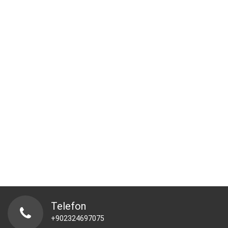
Telefon
+902324697075